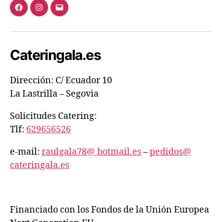
Cateringala.es
Dirección: C/ Ecuador 10
La Lastrilla – Segovia
Solicitudes Catering:
Tlf:
629656526
e-mail:
raulgala78@ hotmail.es
–
pedidos@
cateringala.es
Financiado con los Fondos de la Unión Europea